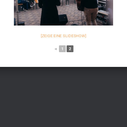
[ZEIGE EINE SLIDESHOW]
◄
1
2