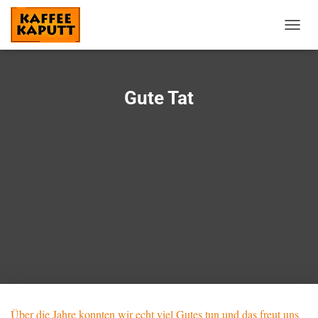
N
A
V
I
G
Gute Tat
A
T
I
O
N
U
M
S
C
H
A
L
T
E
N
Über die Jahre konnten wir echt viel Gutes tun und das freut uns