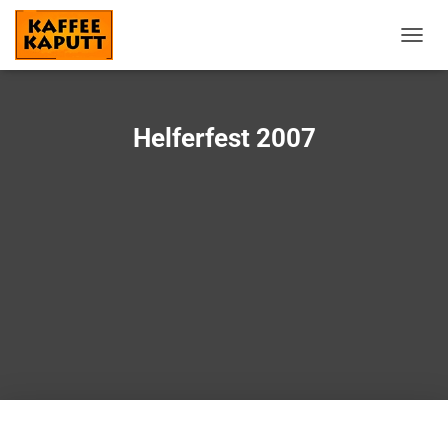
N
A
V
I
G
Helferfest 2007
A
T
I
O
N
U
M
S
C
H
A
L
T
E
N