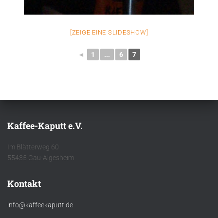
[ZEIGE EINE SLIDESHOW]
◄
1
...
6
7
Kaffee-Kaputt e.V.
Im Blätterweg 60
55435 Gau-Algesheim
Kontakt
info@kaffeekaputt.de