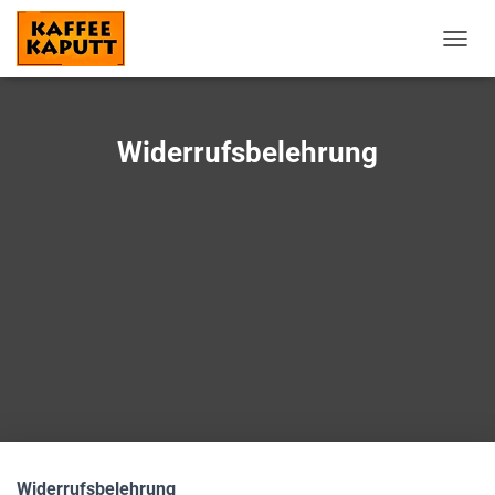
N
A
V
I
G
Widerrufsbelehrung
A
T
I
O
N
U
M
S
C
H
A
L
T
E
N
Widerrufsbelehrung