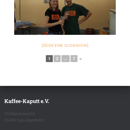
[ZEIGE EINE SLIDESHOW]
1
2
...
7
►
Kaffee-Kaputt e.V.
Im Blätterweg 60
55435 Gau-Algesheim