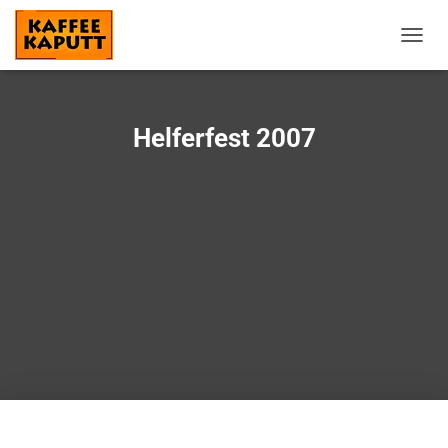
N
A
V
I
G
Helferfest 2007
A
T
I
O
N
U
M
S
C
H
A
L
T
E
N